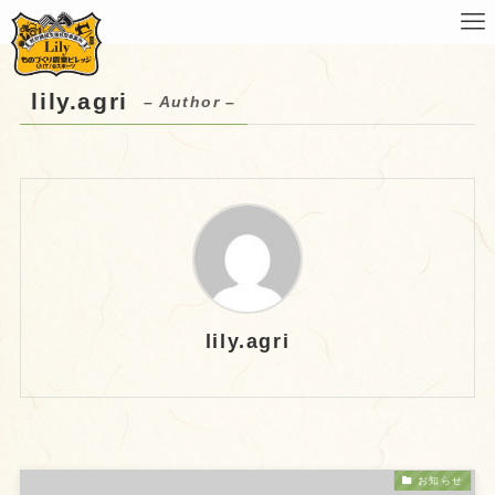
lily.agri
– Author –
lily.agri
お知らせ